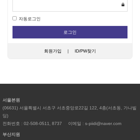
자동로그인
로그인
회원가입
|
ID/PW찾기
서울본원
(06631) 서울특별시 서초구 서초중앙로22길 122, 4층(서초동, 가나빌
딩)
전화번호 : 02-508-0511, 8737
이메일 : s-piidi@naver.com
부산지원