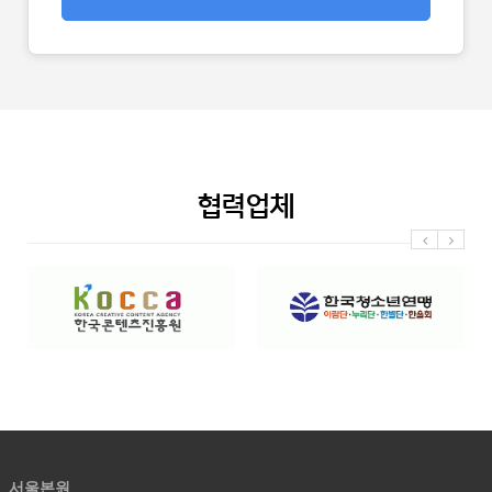
협력업체
한
한
국
국
콘
청
텐
소
츠
년
진
연
흥
맹
원
서울본원