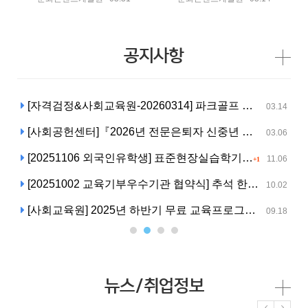
공지사항
[자격검정&사회교육원-20260314] 파크골프 전문교육사 자격시험 접수 신청서
04
03.14
[사회공헌센터]『2026년 전문은퇴자 신중년 사회공헌활동 지원사업』 참여 기관 / 참여자 모집 안내
14
03.06
[20251106 외국인유학생] 표준현장실습학기제란?
16
11.06
+1
[20251002 교육기부우수기관 협약식] 추석 한가위 가족들과 행복하고 넉넉하게 보내시길 바랍니다.
14
10.02
[사회교육원] 2025년 하반기 무료 교육프로그램 10월15일~ 개강 !
14
09.18
뉴스/취업정보