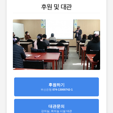
후원 및 대관
후원하기
부산은행
074-13000742-1
대관문의
강의실, 회의실 시설 대관