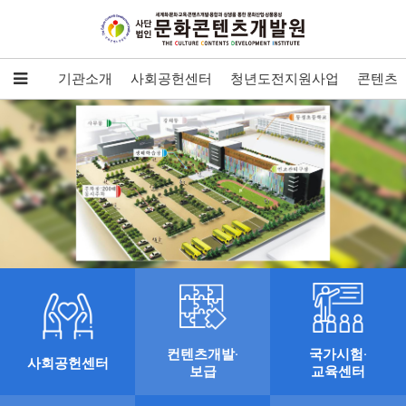
기관소개
사회공헌센터
청년도전지원사업
콘텐츠개
ms2
컨텐츠개발·
국가시험·
사회공헌센터
보급
교육센터