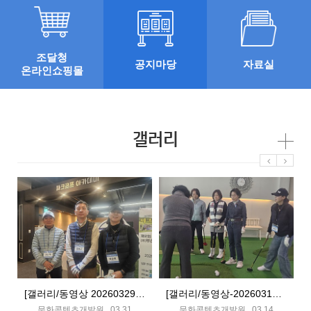
조달청
공지마당
자료실
온라인쇼핑몰
갤러리
크골프 협정서
[갤러리/동영상 20260329] 파크골프 전문지도자 1급 자격 연수
[갤러리/동영상-20260314] 파크골프 전문지도자 지정 자격 시험장(마실-용호동-강서-백운포)
문화콘텐츠개발원 03.31
문화콘텐츠개발원 03.14