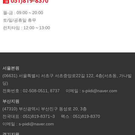
051)819-8370
월-금 : 09:00 ~ 20:00
토/일/공휴일 휴무
런치타임 : 12:00 ~ 13:00
서울본원
(06631) 서울특별시 서초구 서초중앙로22길 122, 4층(서초동, 가나빌
딩)
전화번호 : 02-508-0511, 8737
이메일 : s-piidi@naver.com
부산지원
(47310) 부산광역시 부산진구 동성로 20, 3층
전국대표 : 051)819-8371~3
팩스 : 051)819-8370
이메일 : s-piidi@naver.com
경기지원