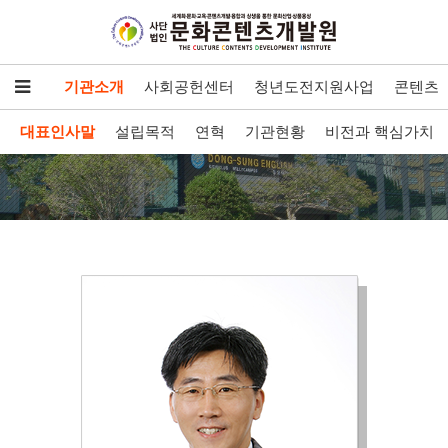
기관소개
사회공헌센터
청년도전지원사업
콘텐츠개
대표인사말
설립목적
연혁
기관현황
비전과 핵심가치