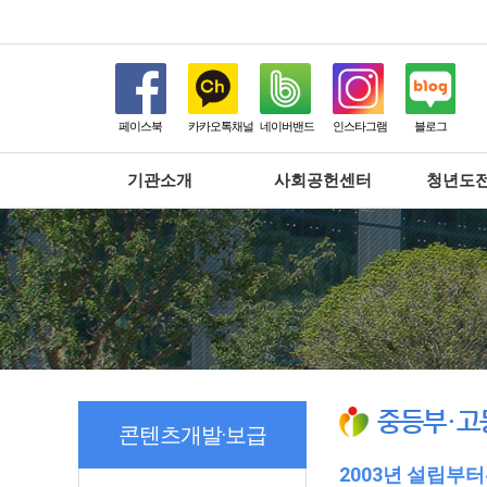
페이스북
카카오톡채널
네이버밴드
인스타그램
블로그
기관소개
사회공헌센터
청년도
중등부·고
콘텐츠개발·보급
2003년 설립부