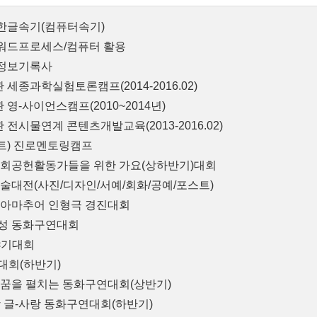
한글속기(컴퓨터속기)
워드프로세스/컴퓨터 활용
정보기록사
세종과학실험토론캠프(2014-2016.02)
영-사이언스캠프(2010~2014년)
전시물연계 콘텐츠개발교육(2013-2016.02)
스트) 진로멘토링캠프
 사회공헌활동가들을 위한 가요(상하반기)대회
미술대전(사진/디자인/서예/회화/공예/포스트)
 아마추어 인형극 경진대회
여성 동화구연대회
야기대회
대회(하반기)
 꿈을 펼치는 동화구연대회(상반기)
랑 글-사랑 동화구연대회(하반기)