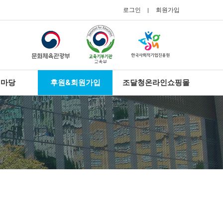
로그인
회원가입
지마당
후원&회원가입
조달청온라인쇼핑몰