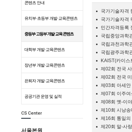
콘텐츠 안내
국가기술자격 
유치부·초등부 개발·교육콘텐츠
국가기술자격 
민간자격등록 
중등부·고등부 개발·교육 콘텐츠
국립중앙과학관 
국립과천과학관 
대학부 개발·교육콘텐츠
국립광주과학관 
KAIST(카이
장년부 개발·교육콘텐츠
제02회 전국
제02회 전국 
은퇴자 개발·교육콘텐츠
제03회 아세안
제07회 이주
공공기관 운영 및 실적
제08회 옛-이
제10회 시낭송
CS Center
제16회 통일의
제20회 말-사
서울본원