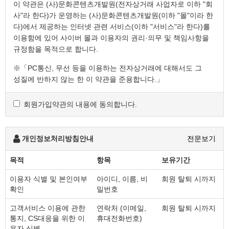
이 약관은 (사)문화콘텐츠개발원(전자상거래 사업자로 이하 "회
사"라 한다)가 운영하는 (사)문화콘텐츠개발원(이하 "몰"이라 한
다)에서 제공하는 인터넷 관련 서비스(이하 "서비스"라 한다)를
이용함에 있어 사이버 몰과 이용자의 권리·의무 및 책임사항을
규정함을 목적으로 합니다.
※「PC통신, 무선 등을 이용하는 전자상거래에 대해서도 그
성질에 반하지 않는 한 이 약관을 준용합니다.」
회원가입약관의 내용에 동의합니다.
제2조 정의
"몰" 이란 "회사"가 재화 또는 용역(이하 "재화 등" 이라 함)
을 이용자에게 제공하기 위하여 컴퓨터등 정보통신설비를
개인정보처리방침안내
전문보기
이용하여 재화 등을 거래할 수 있도록 설정한 가상의
영업장을 말하며, 아울러 사이버몰을 운영하는 사업자의
목적
항목
보유기간
의미로도 사용합니다.
"이용자"란 "몰"에 접속하여 이 약관에 따라 "몰"이
이용자 식별 및 본인여부
아이디, 이름, 비
회원 탈퇴 시까지
확인
밀번호
제공하는 서비스를 받는 회원 및 비회원을 말합니다.
'회원'이라 함은 “몰”에 회원등록을 한 자로서, 계속적으로
고객서비스 이용에 관한
연락처 (이메일,
회원 탈퇴 시까지
"몰"이 제공하는 서비스를 이용할 수 있는 자를 말합니다.
통지, CS대응을 위한 이
휴대전화번호)
'비회원'이라 함은 회원에 가입하지 않고 "몰"이 제공하는
용자 식별