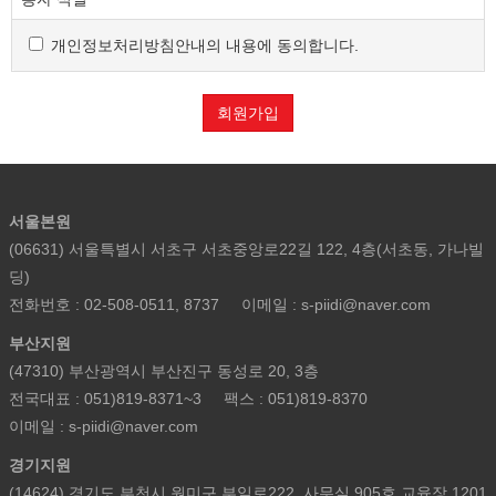
서비스를 이용하는 자를 말합니다.
개인정보처리방침안내의 내용에 동의합니다.
제3조 약관 등의 명시와 설명 및 개정
"몰"은 이 약관의 내용과 상호 및 대표자 성명, 영업소
회원가입
소재지 주소(소비자의 불만을 처리할 수 있는 곳의 주소를
포함), 전화번호·모사전송번호·전자우편주소,
사업자등록번호, 통신판매업 신고번호,
개인정보관리책임자 등을 이용자가 쉽게 알 수 있도록
서울본원
사이버몰의 초기 서비스화면(전면)에 게시합니다. 다만,
(06631) 서울특별시 서초구 서초중앙로22길 122, 4층(서초동, 가나빌
약관의 내용은 이용자가 연결화면을 통하여 볼 수 있도록
할 수 있습니다.
딩)
"몰"은 이용자가 약관에 동의하기에 앞서 약관에 정하여져
전화번호 : 02-508-0511, 8737
이메일 : s-piidi@naver.com
있는 내용 중 청약철회·배송책임·환불조건 등과 같은
부산지원
중요한 내용을 이용자가 이해할 수 있도록 별도의
(47310) 부산광역시 부산진구 동성로 20, 3층
연결화면 또는 팝업화면 등을 제공하여 이용자의 확인을
구하여야 합니다.
전국대표 : 051)819-8371~3
팩스 : 051)819-8370
"몰"은 「전자상거래 등에서의 소비자보호에 관한 법률」,
이메일 : s-piidi@naver.com
「약관의 규제에 관한 법률」, 「전자문서 및
경기지원
전자거래기본법」, 「전자금융거래법」, 「전자서명법」,
(14624) 경기도 부천시 원미구 부일로222, 사무실 905호 교육장 1201
「정보통신망 이용촉진 및 정보보호 등에 관한 법률」,