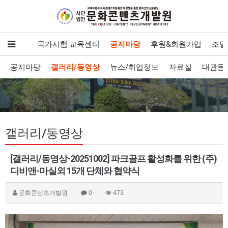
발·보급
국가시험·교육센터
공지마당
후원&회원가입
조달
공지마당
갤러리/동영상
뉴스/취업정보
자료실
대관문
갤러리/동영상
[갤러리/동영상-20251002] 파크골프 활성화를 위한 (주)
디비앤-마실외 15개 단체와 협약식
문화콘텐츠개발원
0
473