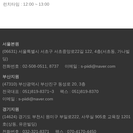
런치타임 : 12:00 ~ 13:00
서울본원
(06631) 서울특별시 서초구 서초중앙로22길 122, 4층(서초동, 가나빌
딩)
전화번호 : 02-508-0511, 8737
이메일 : s-piidi@naver.com
부산지원
(47310) 부산광역시 부산진구 동성로 20, 3층
전국대표 : 051)819-8371~3
팩스 : 051)819-8370
이메일 : s-piidi@naver.com
경기지원
(14624) 경기도 부천시 원미구 부일로222, 사무실 905호 교육장 1201
호(상동, 유은빌딩)
전화번호 : 032-321-8371
팩스 : 070-4170-4450