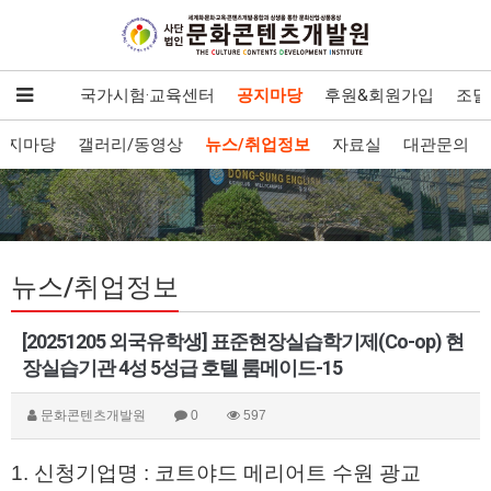
발·보급
국가시험·교육센터
공지마당
후원&회원가입
조달
공지마당
갤러리/동영상
뉴스/취업정보
자료실
대관문의
뉴스/취업정보
[20251205 외국유학생] 표준현장실습학기제(Co-op) 현
장실습기관 4성 5성급 호텔 룸메이드-15
문화콘텐츠개발원
0
597
1. 신청기업명 : 코트야드 메리어트 수원 광교