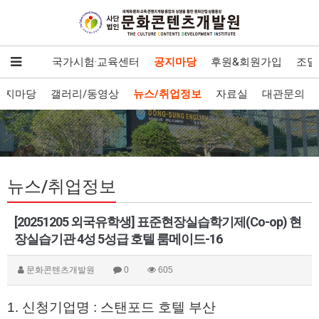
발·보급
국가시험·교육센터
공지마당
후원&회원가입
조달
공지마당
갤러리/동영상
뉴스/취업정보
자료실
대관문의
뉴스/취업정보
[20251205 외국유학생] 표준현장실습학기제(Co-op) 현
장실습기관 4성 5성급 호텔 룸메이드-16
문화콘텐츠개발원
0
605
1. 신청기업명 : 스탠포드 호텔 부산