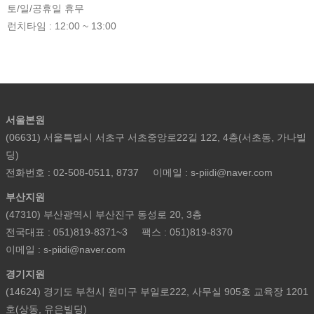
토/일/공휴일 휴무
런치타임 : 12:00 ~ 13:00
서울본원
(06631) 서울특별시 서초구 서초중앙로22길 122, 4층(서초동, 가나빌
딩)
전화번호 : 02-508-0511, 8737
이메일 : s-piidi@naver.com
부산지원
(47310) 부산광역시 부산진구 동성로 20, 3층
전국대표 : 051)819-8371~3
팩스 : 051)819-8370
이메일 : s-piidi@naver.com
경기지원
(14624) 경기도 부천시 원미구 부일로222, 사무실 905호 교육장 1201
호(상동, 유은빌딩)