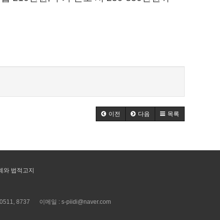
이전
다음
목록
계와 법적고지
0511, 8737
이메일 : s-piidi@naver.com