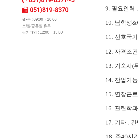
051)819-8371~3
9. 필요인력 
051)819-8370
월-금 : 09:00 ~ 20:00
10. 남학생&여
토/일/공휴일 휴무
런치타임 : 12:00 ~ 13:00
11. 선호국가
12. 자격조
13. 기숙사(
14. 잔업가
15. 연장근로
16. 관련학과
17. 기타 :
간
18. 주40시