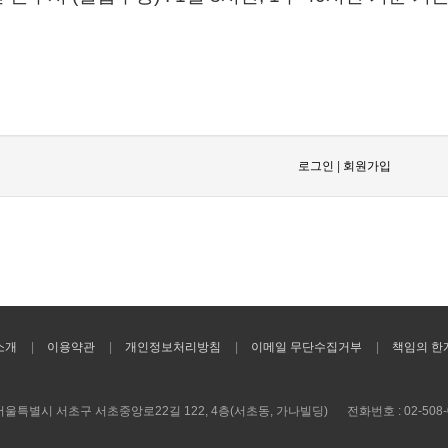
로그인
|
회원가입
소개
이용약관
개인정보처리방침
이메일 무단수집거부
책임의 한
) 서울특별시 서초구 서초중앙로22길 122, 4층(서초동, 가나빌딩)
전화번호 : 02-508-