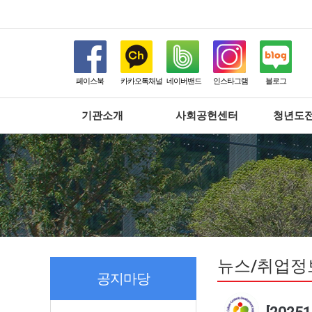
페이스북
카카오톡채널
네이버밴드
인스타그램
블로그
기관소개
사회공헌센터
청년도
뉴스/취업정
공지마당