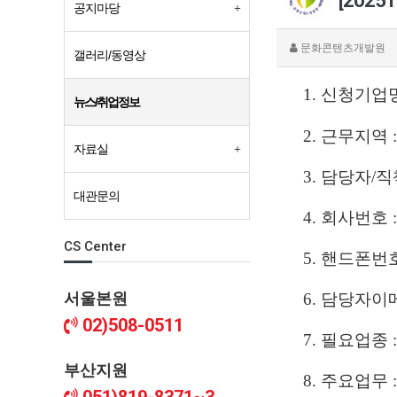
[202
공지마당
문화콘텐츠개발원
갤러리/동영상
1. 신청기업명
뉴스/취업정보
2. 근무지역 
자료실
3. 담당자/직
대관문의
4. 회사번호 : 
CS Center
5. 핸드폰번호 
서울본원
6. 담당자이메
02)508-0511
7. 필요업종 :
부산지원
8. 주요업무 