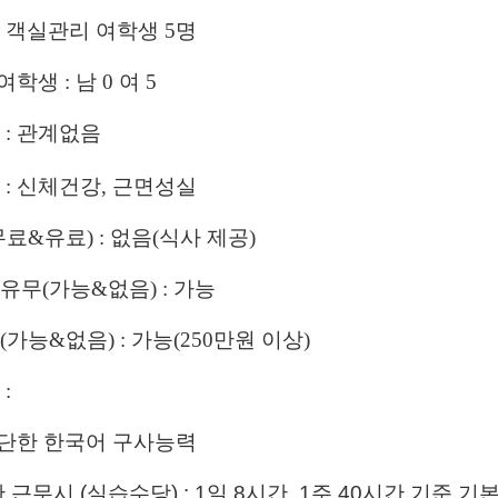
:
객실관리 여학생
5
명
학생 : 남 0 여 5
 : 관계없음
건 : 신체건강, 근면성실
무료&유료) : 없음(식사 제공)
능유무(가능&없음) : 가능
(가능&없음) : 가능(250만원 이상)
 :
단한 한국어 구사능력
간 근무시 (실습수당) : 1일 8시간, 1주 40시간 기준 기