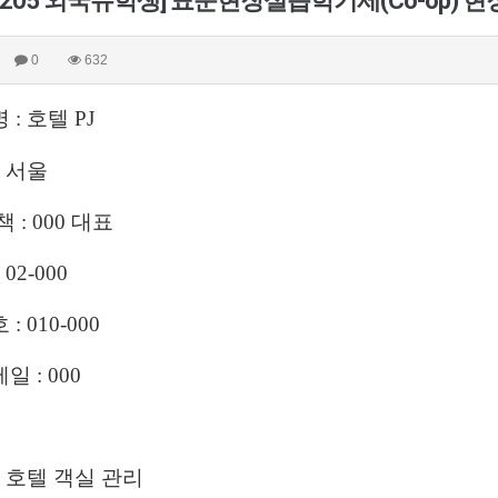
51205 외국유학생] 표준현장실습학기제(Co-op) 
0
632
 :
호텔
PJ
: 서울
책 : 000 대표
02-000
: 010-000
일 : 000
: 호텔 객실 관리