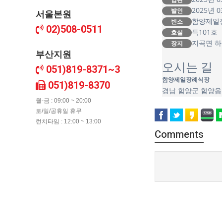
2025년 0
발인
서울본원
함양제일
빈소
02)508-0511
특101호
호실
지곡면 
장지
부산지원
오시는 길
051)819-8371~3
함양제일장례식장
051)819-8370
경남 함양군 함양읍
월-금 : 09:00 ~ 20:00
토/일/공휴일 휴무
런치타임 : 12:00 ~ 13:00
Comments