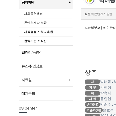
박해동 
공지마당
사회공헌센터
문화콘텐츠개발원
콘텐츠개발·보급
모바일부고 || 메인관
자격검정·사회교육원
협력기관 소식란
갤러리/동영상
뉴스/취업정보
상주
자료실
박해동 , 
자
김진정
자 부
박옥자
녀
대관문의
윤인현
사 위
박준수 , 선
손자(녀)
CS Center
윤호석 ,
외손자(녀)
2025년 0
입관