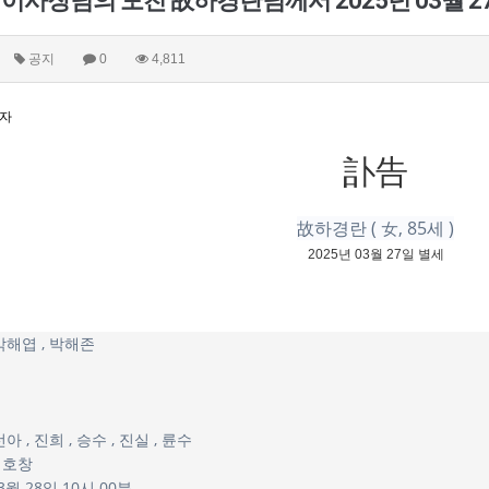
이사장님의 모친 故하경란님께서 2025년 03월 
공지
0
4,811
리자
訃告
故하경란
( 女, 85세 )
2025년 03월 27일 별세
박해엽 , 박해존
아 , 진희 , 승수 , 진실 , 륜수
 호창
3월 28일 10시 00분