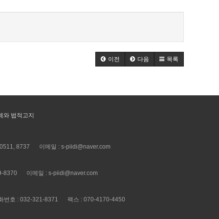
이전
다음
목록
계와 법적고지
0511, 8737
이메일 : s-piidi@naver.com
9-8370
이메일 : s-piidi@naver.com
번호 : 032-321-8371
팩스 : 070-4170-4450