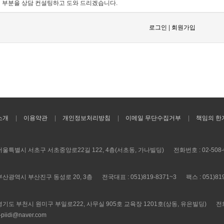
 부분을 상담 컨설팅하고 도와 드리겠습니다.
로그인
|
회원가입
소개
이용약관
개인정보처리방침
이메일 무단수집거부
책임의 한
) 서울특별시 서초구 서초중앙로22길 122, 4층(서초동, 가나빌딩)
전화번호 : 02-508-
) 부산광역시 부산진구 동성로 20, 3층
전국대표 : 051)819-8371~3
팩스 : 051)81
) 경기도 부천시 원미구 부일로222, 사무실 905호 교육장 1201호(상동, 유은빌딩)
전화
piidi@naver.com