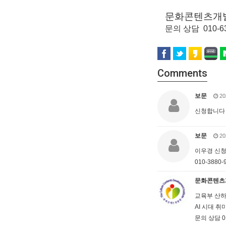
문화콘텐츠개
문의 상담 010-631
Comments
보문
20
신청합니다 이
보문
20
이우경 신
010-3880-
문화콘텐츠
교육부 산하
AI 시대 
문의 상담 010