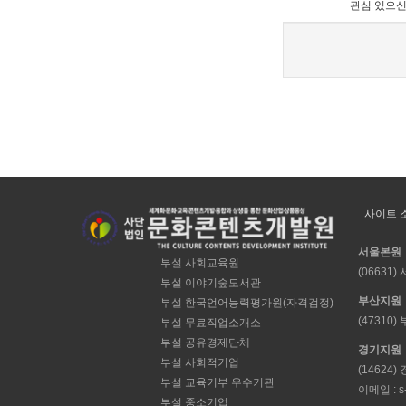
관심 있으신
사이트 
서울본원
부설 사회교육원
(06631
부설 이야기숲도서관
부산지원
부설 한국언어능력평가원(자격검정)
(47310
부설 무료직업소개소
부설 공유경제단체
경기지원
부설 사회적기업
(14624
부설 교육기부 우수기관
이메일 : s-
부설 중소기업