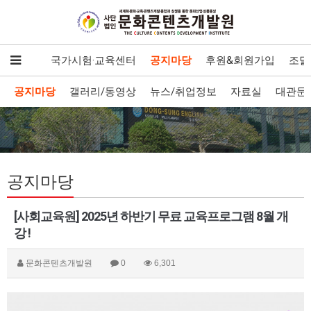
발·보급
국가시험·교육센터
공지마당
후원&회원가입
조달
공지마당
갤러리/동영상
뉴스/취업정보
자료실
대관문
공지마당
[사회교육원] 2025년 하반기 무료 교육프로그램 8월 개
강 !
문화콘텐츠개발원
0
6,301