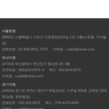
서울본원
(06631) 서울특별시 서초구 서초중앙로22길 122, 4층(서초동, 가나빌
딩)
전화번호 : 02-508-0511, 8737
이메일 : s-piidi@naver.com
부산지원
(47310) 부산광역시 부산진구 동성로 20, 3층
전국대표 : 051)819-8371~3
팩스 : 051)819-8370
이메일 : s-piidi@naver.com
경기지원
(14624) 경기도 부천시 원미구 부일로222, 사무실 905호 교육장 1201
호(상동, 유은빌딩)
전화번호 : 032-321-8371
팩스 : 070-4170-4450
이메일 : s-piidi@naver.com